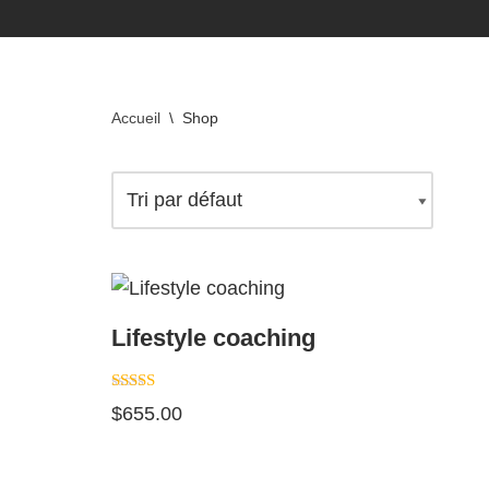
Aller
au
Accueil
\
Shop
contenu
Lifestyle coaching
Note
$
655.00
5.00
sur 5