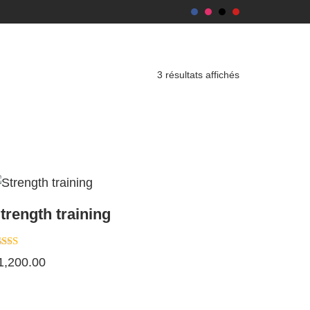
3 résultats affichés
trength training
ote
1,200.00
00
r 5