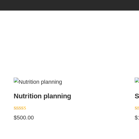
Nutrition planning
S
Note
N
$
500.00
$
5.00
5.
sur 5
su